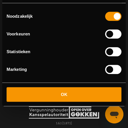
Toestemmingsselectie
Noodzakelijk
Privacy Policy
About us
Voorkeuren
Responsible Gambling
Terms & Conditions
Banking
FAQ
Contact us
Statistieken
lucky7casino.nl wordt geëxploiteerd door de Noord Zuid Alliantie BV,
dit bedrijf is gevestigd aan de Bieslookstraat 31, Unit A4, 9731 HH te
Groningen Nederland en geregistreerd bij de Kamer van Koophandel
onder nummer 82364109. De Noord Zuid Alliantie BV heeft voor deze
Marketing
gereguleerde kansspelen in Nederland een licentie ontvangen van de
Kansspelautoriteit onder het nummer ‘2287/01.326.328’.
Gambling can be addictive, please play responsibly. Read
OK
more about
Responsible Gambling
.
1.6.1 [1.87.1]