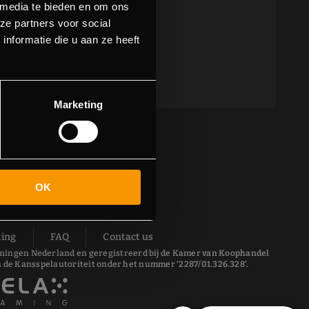
 media te bieden en om ons
ze partners voor social
nformatie die u aan ze heeft
Marketing
OK
ing
FAQ
Contact us
 Groningen Nederland en geregistreerd bij de Kamer van Koophandel
 de Kansspelautoriteit onder het nummer ‘2287/01.326.328’.