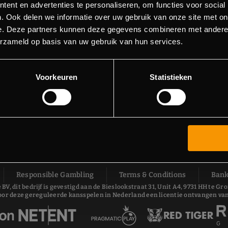
ent en advertenties te personaliseren, om functies voor social
. Ook delen we informatie over uw gebruik van onze site met on
e. Deze partners kunnen deze gegevens combineren met andere i
erzameld op basis van uw gebruik van hun services.
Voorkeuren
Statistieken
Responsible Gambling
Terms & Conditions
Bank
 BV, dit bedrijf is gevestigd aan de Bieslookstraat 31, Unit A4, 9731 HH te
oor deze gereguleerde kansspelen in Nederland een licentie ontvangen van