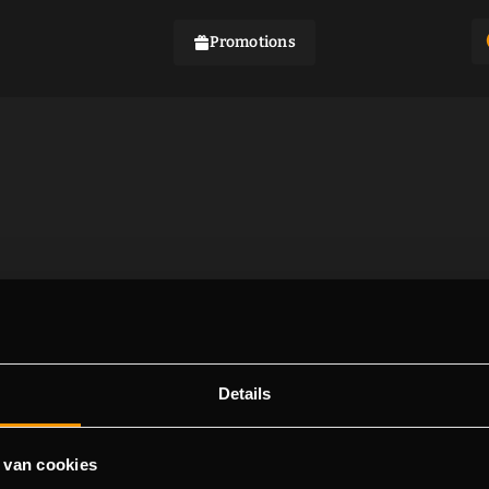
Promotions
Details
 van cookies