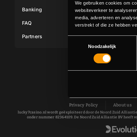
We gebruiken cookies om cont
Banking
websiteverkeer te analyseren
media, adverteren en analys
FAQ
verstrekt of die ze hebben v
Partners
Toestemmingsselectie
Noodzakelijk
Privacy Policy
About us
lucky7casino.nl wordt geëxploiteerd door de Noord Zuid Alliantie
onder nummer 82364109. De Noord Zuid Alliantie BV heeft v