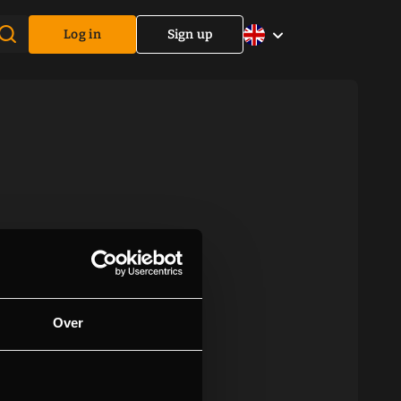
Log in
Sign up
Over