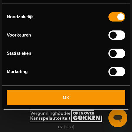
Toestemmingsselectie
Noodzakelijk
Privacy Policy
About us
Voorkeuren
Responsible Gambling
Terms & Conditions
Banking
FAQ
Contact us
Statistieken
lucky7casino.nl wordt geëxploiteerd door de Noord Zuid Alliantie BV,
dit bedrijf is gevestigd aan de Bieslookstraat 31, Unit A4, 9731 HH te
Groningen Nederland en geregistreerd bij de Kamer van Koophandel
onder nummer 82364109. De Noord Zuid Alliantie BV heeft voor deze
Marketing
gereguleerde kansspelen in Nederland een licentie ontvangen van de
Kansspelautoriteit onder het nummer ‘2287/01.326.328’.
Gambling can be addictive, please play responsibly. Read
OK
more about
Responsible Gambling
.
1.6.1 [1.87.1]