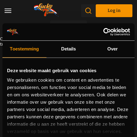
Log in
Promotions
Component cannot be loaded due to a connectivity problem. Please
try to reload the page.
Toestemming
Details
Over
Deze website maakt gebruik van cookies
We gebruiken cookies om content en advertenties te
personaliseren, om functies voor social media te bieden
en om ons websiteverkeer te analyseren. Ook delen we
informatie over uw gebruik van onze site met onze
partners voor social media, adverteren en analyse. Deze
partners kunnen deze gegevens combineren met andere
informatie die u aan ze heeft verstrekt of die ze hebben
verzameld op basis van uw gebruik van hun services.