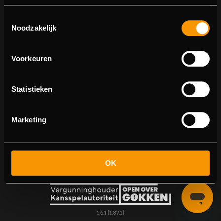
Toestemmingsselectie
Noodzakelijk
Privacy Policy
About us
Voorkeuren
Responsible Gambling
Terms & Conditions
Banking
FAQ
Contact us
Statistieken
lucky7casino.nl wordt geëxploiteerd door de Noord Zuid Alliantie BV,
dit bedrijf is gevestigd aan de Bieslookstraat 31, Unit A4, 9731 HH te
Groningen Nederland en geregistreerd bij de Kamer van Koophandel
onder nummer 82364109. De Noord Zuid Alliantie BV heeft voor deze
Marketing
gereguleerde kansspelen in Nederland een licentie ontvangen van de
Kansspelautoriteit onder het nummer ‘2287/01.326.328’.
Gambling can be addictive, please play responsibly. Read
OK
more about
Responsible Gambling
.
1.6.1 [1.87.1]