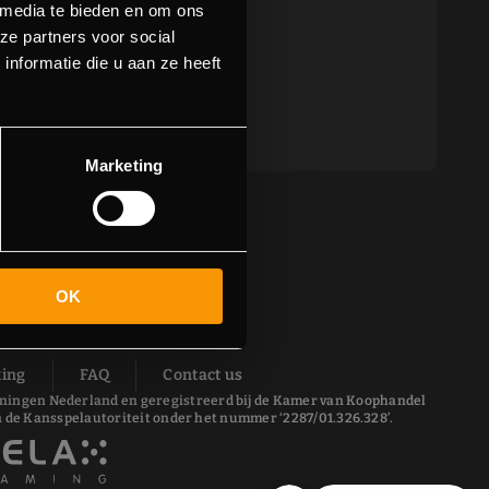
 media te bieden en om ons
ze partners voor social
nformatie die u aan ze heeft
Marketing
OK
ing
FAQ
Contact us
 Groningen Nederland en geregistreerd bij de Kamer van Koophandel
 de Kansspelautoriteit onder het nummer ‘2287/01.326.328’.