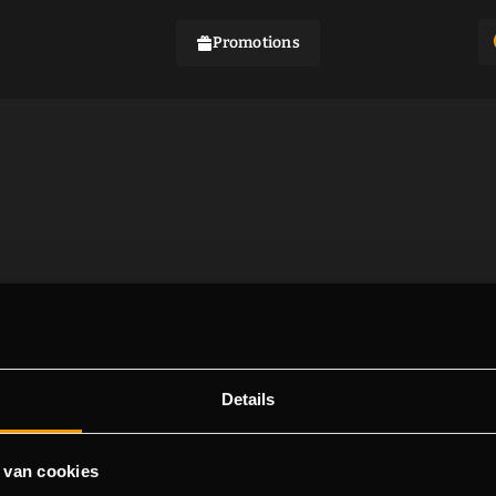
Promotions
Details
 van cookies