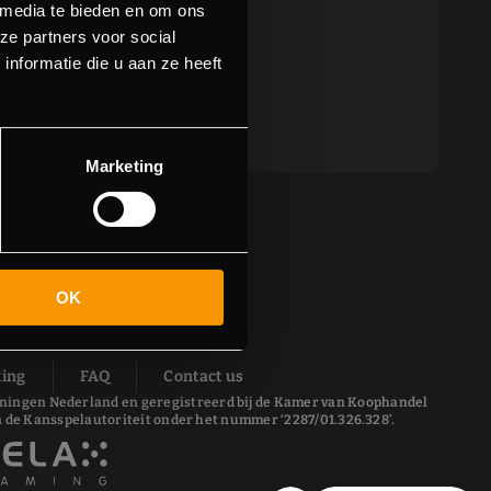
 media te bieden en om ons
ze partners voor social
nformatie die u aan ze heeft
Marketing
OK
ing
FAQ
Contact us
 Groningen Nederland en geregistreerd bij de Kamer van Koophandel
 de Kansspelautoriteit onder het nummer ‘2287/01.326.328’.