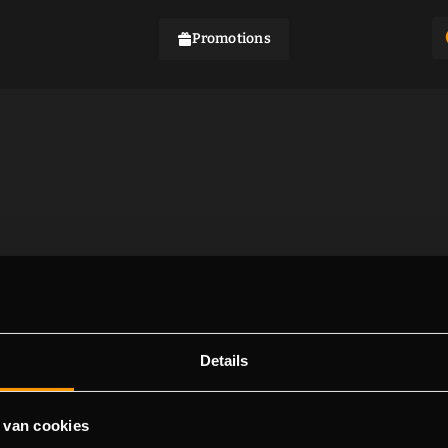
Promotions
Details
 van cookies