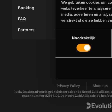
We gebruiken cookies om cont
Banking
websiteverkeer te analyseren
media, adverteren en analys
FAQ
verstrekt of die ze hebben v
Partners
Toestemmingsselectie
Noodzakelijk
Privacy Policy
About us
lucky7casino.nl wordt geëxploiteerd door de Noord Zuid Alliantie
onder nummer 82364109. De Noord Zuid Alliantie BV heeft v