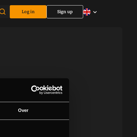
Log in
Sign up
Over