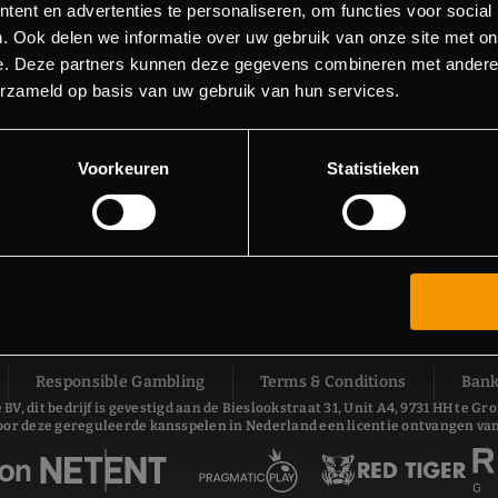
ent en advertenties te personaliseren, om functies voor social
. Ook delen we informatie over uw gebruik van onze site met on
e. Deze partners kunnen deze gegevens combineren met andere i
erzameld op basis van uw gebruik van hun services.
Voorkeuren
Statistieken
Responsible Gambling
Terms & Conditions
Bank
 BV, dit bedrijf is gevestigd aan de Bieslookstraat 31, Unit A4, 9731 HH te
oor deze gereguleerde kansspelen in Nederland een licentie ontvangen van