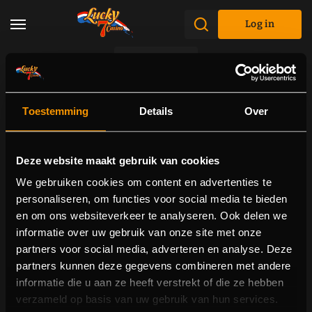
Log in
Promotions
Toestemming
Details
Over
Deze website maakt gebruik van cookies
We gebruiken cookies om content en advertenties te
personaliseren, om functies voor social media te bieden
en om ons websiteverkeer te analyseren. Ook delen we
informatie over uw gebruik van onze site met onze
partners voor social media, adverteren en analyse. Deze
partners kunnen deze gegevens combineren met andere
informatie die u aan ze heeft verstrekt of die ze hebben
verzameld op basis van uw gebruik van hun services.