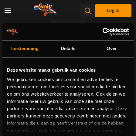
Log in
Promotions
Toestemming
Details
Over
Deze website maakt gebruik van cookies
We gebruiken cookies om content en advertenties te
personaliseren, om functies voor social media te bieden
en om ons websiteverkeer te analyseren. Ook delen we
informatie over uw gebruik van onze site met onze
partners voor social media, adverteren en analyse. Deze
partners kunnen deze gegevens combineren met andere
informatie die u aan ze heeft verstrekt of die ze hebben
verzameld op basis van uw gebruik van hun services.