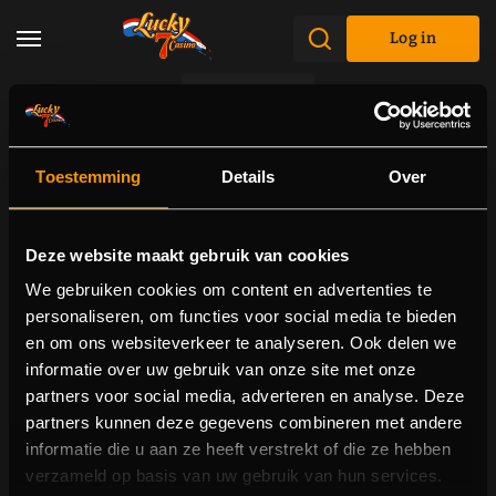
Log in
Promotions
Toestemming
Details
Over
Deze website maakt gebruik van cookies
We gebruiken cookies om content en advertenties te
personaliseren, om functies voor social media te bieden
en om ons websiteverkeer te analyseren. Ook delen we
informatie over uw gebruik van onze site met onze
partners voor social media, adverteren en analyse. Deze
partners kunnen deze gegevens combineren met andere
informatie die u aan ze heeft verstrekt of die ze hebben
verzameld op basis van uw gebruik van hun services.