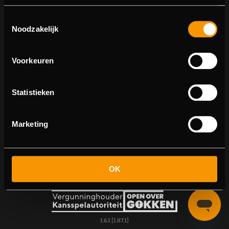
Toestemmingsselectie
Noodzakelijk
Privacy Policy
About us
Voorkeuren
Responsible Gambling
Terms & Conditions
Banking
FAQ
Contact us
Statistieken
lucky7casino.nl wordt geëxploiteerd door de Noord Zuid Alliantie BV,
dit bedrijf is gevestigd aan de Bieslookstraat 31, Unit A4, 9731 HH te
Groningen Nederland en geregistreerd bij de Kamer van Koophandel
onder nummer 82364109. De Noord Zuid Alliantie BV heeft voor deze
Marketing
gereguleerde kansspelen in Nederland een licentie ontvangen van de
Kansspelautoriteit onder het nummer ‘2287/01.326.328’.
Gambling can be addictive, please play responsibly. Read
OK
more about
Responsible Gambling
.
1.6.1 [1.87.1]