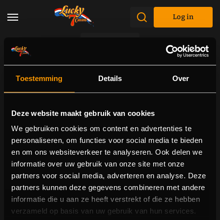
Log in
Promotions
Toestemming
Details
Over
Deze website maakt gebruik van cookies
We gebruiken cookies om content en advertenties te
personaliseren, om functies voor social media te bieden
en om ons websiteverkeer te analyseren. Ook delen we
informatie over uw gebruik van onze site met onze
partners voor social media, adverteren en analyse. Deze
partners kunnen deze gegevens combineren met andere
informatie die u aan ze heeft verstrekt of die ze hebben
verzameld op basis van uw gebruik van hun services.