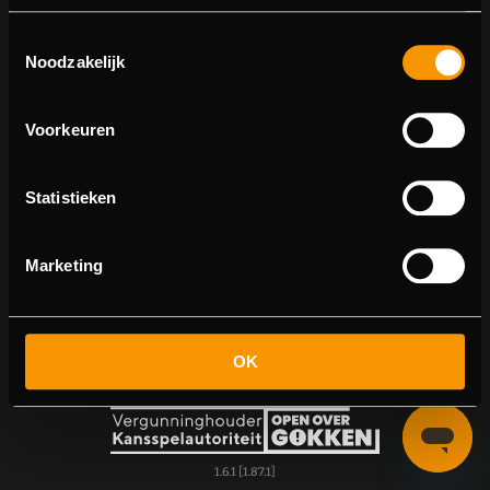
Toestemmingsselectie
Noodzakelijk
Privacy Policy
About us
Voorkeuren
Responsible Gambling
Terms & Conditions
Banking
FAQ
Contact us
Statistieken
lucky7casino.nl wordt geëxploiteerd door de Noord Zuid Alliantie BV,
dit bedrijf is gevestigd aan de Bieslookstraat 31, Unit A4, 9731 HH te
Groningen Nederland en geregistreerd bij de Kamer van Koophandel
onder nummer 82364109. De Noord Zuid Alliantie BV heeft voor deze
Marketing
gereguleerde kansspelen in Nederland een licentie ontvangen van de
Kansspelautoriteit onder het nummer ‘2287/01.326.328’.
Gambling can be addictive, please play responsibly. Read
OK
more about
Responsible Gambling
.
1.6.1 [1.87.1]