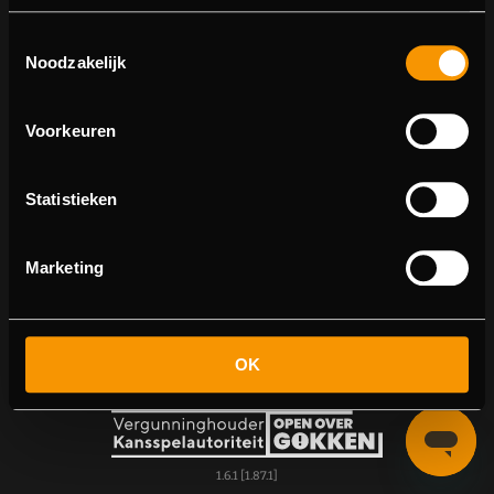
Toestemmingsselectie
Noodzakelijk
Privacy Policy
About us
Voorkeuren
Responsible Gambling
Terms & Conditions
Banking
FAQ
Contact us
Statistieken
lucky7casino.nl wordt geëxploiteerd door de Noord Zuid Alliantie BV,
dit bedrijf is gevestigd aan de Bieslookstraat 31, Unit A4, 9731 HH te
Groningen Nederland en geregistreerd bij de Kamer van Koophandel
onder nummer 82364109. De Noord Zuid Alliantie BV heeft voor deze
Marketing
gereguleerde kansspelen in Nederland een licentie ontvangen van de
Kansspelautoriteit onder het nummer ‘2287/01.326.328’.
Gambling can be addictive, please play responsibly. Read
OK
more about
Responsible Gambling
.
1.6.1 [1.87.1]