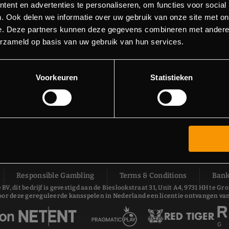
ent en advertenties te personaliseren, om functies voor social
. Ook delen we informatie over uw gebruik van onze site met on
e. Deze partners kunnen deze gegevens combineren met andere i
erzameld op basis van uw gebruik van hun services.
Voorkeuren
Statistieken
Responsible Gambling
Terms & Conditions
Bank
 BV, dit bedrijf is gevestigd aan de Bieslookstraat 31, Unit A4, 9731 HH te
oor deze gereguleerde kansspelen in Nederland een licentie ontvangen van