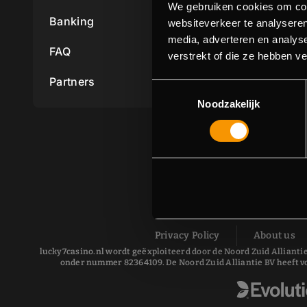
We gebruiken cookies om cont
Banking
websiteverkeer te analyseren
media, adverteren en analys
FAQ
verstrekt of die ze hebben v
Partners
Toestemmingsselectie
Noodzakelijk
Privacy Policy
About us
lucky7casino.nl wordt geëxploiteerd door de Noord Zuid Alliantie
onder nummer 82364109. De Noord Zuid Alliantie BV heeft v