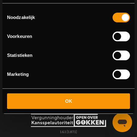
Toestemmingsselectie
Noodzakelijk
Privacy Policy
About us
Voorkeuren
Responsible Gambling
Terms & Conditions
Banking
FAQ
Contact us
Statistieken
lucky7casino.nl wordt geëxploiteerd door de Noord Zuid Alliantie BV,
dit bedrijf is gevestigd aan de Bieslookstraat 31, Unit A4, 9731 HH te
Groningen Nederland en geregistreerd bij de Kamer van Koophandel
onder nummer 82364109. De Noord Zuid Alliantie BV heeft voor deze
Marketing
gereguleerde kansspelen in Nederland een licentie ontvangen van de
Kansspelautoriteit onder het nummer ‘2287/01.326.328’.
Gambling can be addictive, please play responsibly. Read
OK
more about
Responsible Gambling
.
1.6.1 [1.87.1]