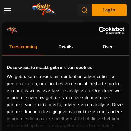
Log in
Promotions
Toestemming
Details
Over
Deze website maakt gebruik van cookies
We gebruiken cookies om content en advertenties te
personaliseren, om functies voor social media te bieden
en om ons websiteverkeer te analyseren. Ook delen we
informatie over uw gebruik van onze site met onze
partners voor social media, adverteren en analyse. Deze
partners kunnen deze gegevens combineren met andere
informatie die u aan ze heeft verstrekt of die ze hebben
verzameld op basis van uw gebruik van hun services.