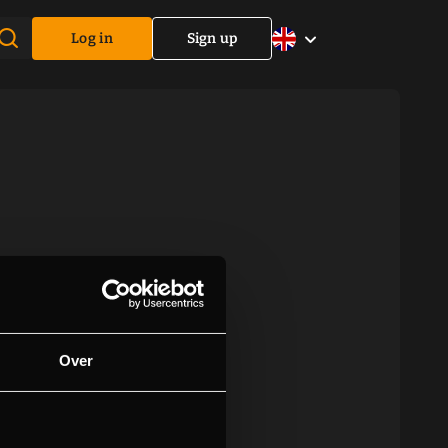
Log in
Sign up
Over