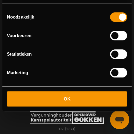
Toestemmingsselectie
Noodzakelijk
Privacy Policy
About us
Voorkeuren
Responsible Gambling
Terms & Conditions
Banking
FAQ
Contact us
Statistieken
lucky7casino.nl wordt geëxploiteerd door de Noord Zuid Alliantie BV,
dit bedrijf is gevestigd aan de Bieslookstraat 31, Unit A4, 9731 HH te
Groningen Nederland en geregistreerd bij de Kamer van Koophandel
onder nummer 82364109. De Noord Zuid Alliantie BV heeft voor deze
Marketing
gereguleerde kansspelen in Nederland een licentie ontvangen van de
Kansspelautoriteit onder het nummer ‘2287/01.326.328’.
Gambling can be addictive, please play responsibly. Read
OK
more about
Responsible Gambling
.
1.6.1 [1.87.1]