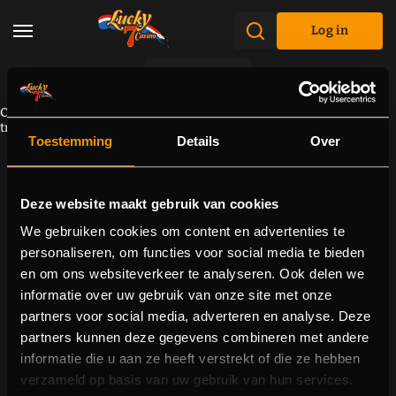
Log in
Promotions
Component cannot be loaded due to a connectivity problem. Please
try to reload the page.
Toestemming
Details
Over
Deze website maakt gebruik van cookies
We gebruiken cookies om content en advertenties te
personaliseren, om functies voor social media te bieden
en om ons websiteverkeer te analyseren. Ook delen we
informatie over uw gebruik van onze site met onze
partners voor social media, adverteren en analyse. Deze
partners kunnen deze gegevens combineren met andere
informatie die u aan ze heeft verstrekt of die ze hebben
verzameld op basis van uw gebruik van hun services.