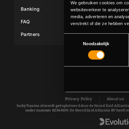
We gebruiken cookies om cont
Banking
websiteverkeer te analyseren
media, adverteren en analys
FAQ
verstrekt of die ze hebben v
Partners
Toestemmingsselectie
Noodzakelijk
Privacy Policy
About us
lucky7casino.nl wordt geëxploiteerd door de Noord Zuid Alliantie
onder nummer 82364109. De Noord Zuid Alliantie BV heeft v