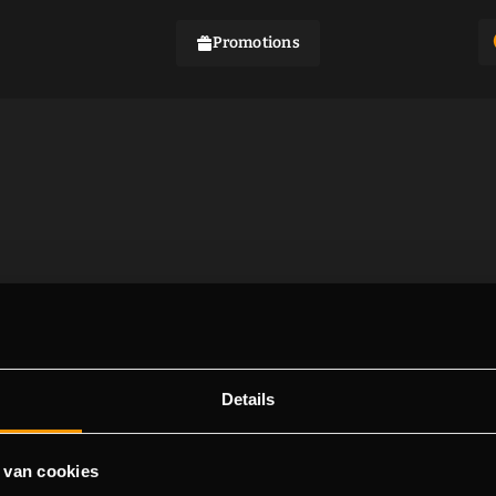
Promotions
Details
 van cookies