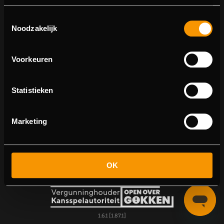
Toestemmingsselectie
Noodzakelijk
Privacy Policy
About us
Voorkeuren
Responsible Gambling
Terms & Conditions
Banking
FAQ
Contact us
Statistieken
lucky7casino.nl wordt geëxploiteerd door de Noord Zuid Alliantie BV,
dit bedrijf is gevestigd aan de Bieslookstraat 31, Unit A4, 9731 HH te
Groningen Nederland en geregistreerd bij de Kamer van Koophandel
onder nummer 82364109. De Noord Zuid Alliantie BV heeft voor deze
Marketing
gereguleerde kansspelen in Nederland een licentie ontvangen van de
Kansspelautoriteit onder het nummer ‘2287/01.326.328’.
Gambling can be addictive, please play responsibly. Read
OK
more about
Responsible Gambling
.
1.6.1 [1.87.1]