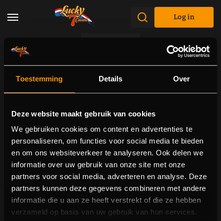
Log in
Promotions
Toestemming
Details
Over
Deze website maakt gebruik van cookies
We gebruiken cookies om content en advertenties te
personaliseren, om functies voor social media te bieden
en om ons websiteverkeer te analyseren. Ook delen we
informatie over uw gebruik van onze site met onze
partners voor social media, adverteren en analyse. Deze
partners kunnen deze gegevens combineren met andere
informatie die u aan ze heeft verstrekt of die ze hebben
verzameld op basis van uw gebruik van hun services.