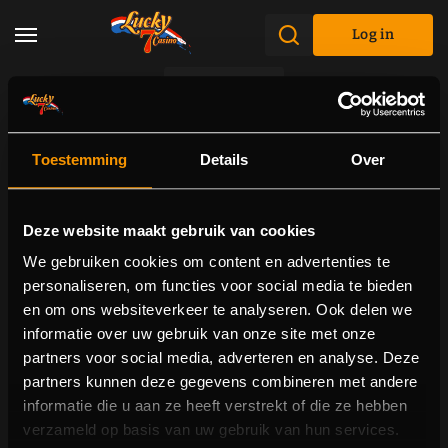
Log in
Promotions
Toestemming
Details
Over
Deze website maakt gebruik van cookies
We gebruiken cookies om content en advertenties te
personaliseren, om functies voor social media te bieden
en om ons websiteverkeer te analyseren. Ook delen we
informatie over uw gebruik van onze site met onze
partners voor social media, adverteren en analyse. Deze
partners kunnen deze gegevens combineren met andere
informatie die u aan ze heeft verstrekt of die ze hebben
verzameld op basis van uw gebruik van hun services.