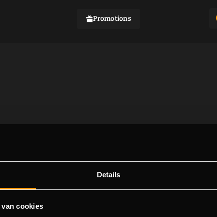
Promotions
Details
 van cookies