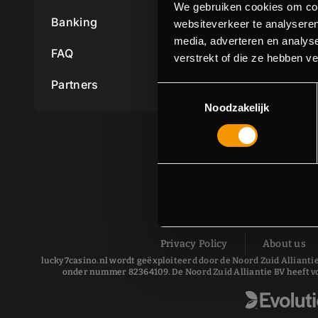
We gebruiken cookies om cont
Banking
websiteverkeer te analyseren
media, adverteren en analys
FAQ
verstrekt of die ze hebben v
Partners
Toestemmingsselectie
Noodzakelijk
Privacy Policy
About us
lucky7casino.nl wordt geëxploiteerd door de Noord Zuid Alliantie
onder nummer 82364109. De Noord Zuid Alliantie BV heeft v