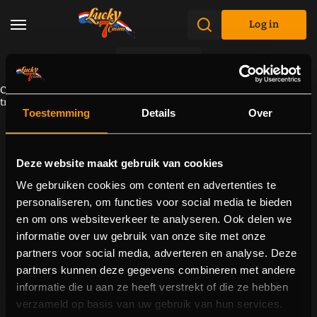
Log in
Promotions
Component cannot be loaded due to a connectivity problem. Please
try to reload the page.
Toestemming
Details
Over
Deze website maakt gebruik van cookies
We gebruiken cookies om content en advertenties te
personaliseren, om functies voor social media te bieden
en om ons websiteverkeer te analyseren. Ook delen we
informatie over uw gebruik van onze site met onze
partners voor social media, adverteren en analyse. Deze
partners kunnen deze gegevens combineren met andere
informatie die u aan ze heeft verstrekt of die ze hebben
verzameld op basis van uw gebruik van hun services.