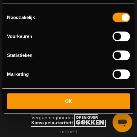
Toestemmingsselectie
Noodzakelijk
Privacy Policy
About us
Voorkeuren
Responsible Gambling
Terms & Conditions
Banking
FAQ
Contact us
Statistieken
lucky7casino.nl wordt geëxploiteerd door de Noord Zuid Alliantie BV,
dit bedrijf is gevestigd aan de Bieslookstraat 31, Unit A4, 9731 HH te
Groningen Nederland en geregistreerd bij de Kamer van Koophandel
onder nummer 82364109. De Noord Zuid Alliantie BV heeft voor deze
Marketing
gereguleerde kansspelen in Nederland een licentie ontvangen van de
Kansspelautoriteit onder het nummer ‘2287/01.326.328’.
Gambling can be addictive, please play responsibly. Read
OK
more about
Responsible Gambling
.
1.6.1 [1.87.1]