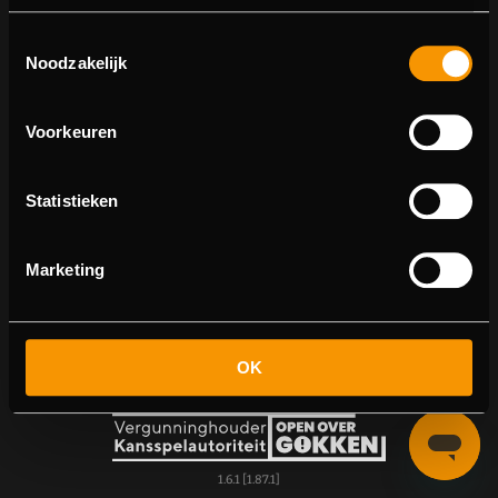
Toestemmingsselectie
Noodzakelijk
Privacy Policy
About us
Voorkeuren
Responsible Gambling
Terms & Conditions
Banking
FAQ
Contact us
Statistieken
lucky7casino.nl wordt geëxploiteerd door de Noord Zuid Alliantie BV,
dit bedrijf is gevestigd aan de Bieslookstraat 31, Unit A4, 9731 HH te
Groningen Nederland en geregistreerd bij de Kamer van Koophandel
onder nummer 82364109. De Noord Zuid Alliantie BV heeft voor deze
Marketing
gereguleerde kansspelen in Nederland een licentie ontvangen van de
Kansspelautoriteit onder het nummer ‘2287/01.326.328’.
Gambling can be addictive, please play responsibly. Read
OK
more about
Responsible Gambling
.
1.6.1 [1.87.1]