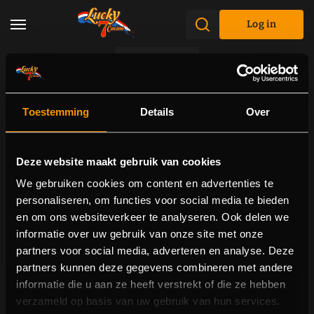
Log in
Promotions
Toestemming
Details
Over
Deze website maakt gebruik van cookies
We gebruiken cookies om content en advertenties te
personaliseren, om functies voor social media te bieden
en om ons websiteverkeer te analyseren. Ook delen we
informatie over uw gebruik van onze site met onze
partners voor social media, adverteren en analyse. Deze
partners kunnen deze gegevens combineren met andere
informatie die u aan ze heeft verstrekt of die ze hebben
verzameld op basis van uw gebruik van hun services.