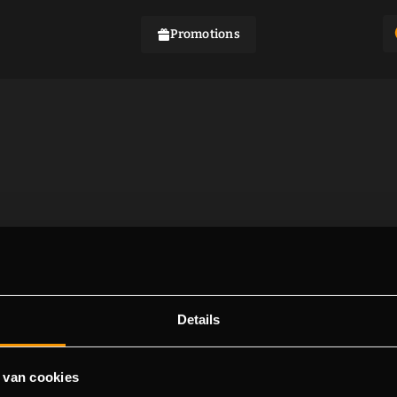
Promotions
Details
 van cookies