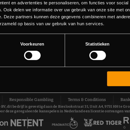
ent en advertenties te personaliseren, om functies voor social
. Ook delen we informatie over uw gebruik van onze site met on
e. Deze partners kunnen deze gegevens combineren met andere i
erzameld op basis van uw gebruik van hun services.
Voorkeuren
Statistieken
Responsible Gambling
Terms & Conditions
Bank
 BV, dit bedrijf is gevestigd aan de Bieslookstraat 31, Unit A4, 9731 HH te
oor deze gereguleerde kansspelen in Nederland een licentie ontvangen van