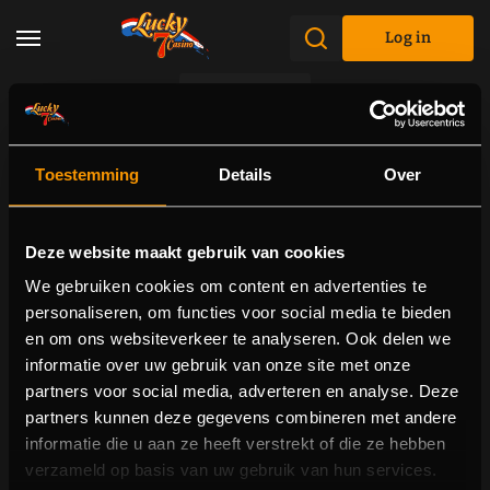
Log in
Promotions
Toestemming
Details
Over
Deze website maakt gebruik van cookies
We gebruiken cookies om content en advertenties te
personaliseren, om functies voor social media te bieden
en om ons websiteverkeer te analyseren. Ook delen we
informatie over uw gebruik van onze site met onze
partners voor social media, adverteren en analyse. Deze
partners kunnen deze gegevens combineren met andere
informatie die u aan ze heeft verstrekt of die ze hebben
verzameld op basis van uw gebruik van hun services.