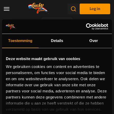
Log in
Promotions
Toestemming
Details
Over
Deze website maakt gebruik van cookies
We gebruiken cookies om content en advertenties te
personaliseren, om functies voor social media te bieden
en om ons websiteverkeer te analyseren. Ook delen we
informatie over uw gebruik van onze site met onze
partners voor social media, adverteren en analyse. Deze
partners kunnen deze gegevens combineren met andere
informatie die u aan ze heeft verstrekt of die ze hebben
verzameld op basis van uw gebruik van hun services.