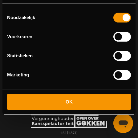
Toestemmingsselectie
Noodzakelijk
Privacy Policy
About us
Voorkeuren
Responsible Gambling
Terms & Conditions
Banking
FAQ
Contact us
Statistieken
lucky7casino.nl wordt geëxploiteerd door de Noord Zuid Alliantie BV,
dit bedrijf is gevestigd aan de Bieslookstraat 31, Unit A4, 9731 HH te
Groningen Nederland en geregistreerd bij de Kamer van Koophandel
onder nummer 82364109. De Noord Zuid Alliantie BV heeft voor deze
Marketing
gereguleerde kansspelen in Nederland een licentie ontvangen van de
Kansspelautoriteit onder het nummer ‘2287/01.326.328’.
Gambling can be addictive, please play responsibly. Read
OK
more about
Responsible Gambling
.
1.6.1 [1.87.1]