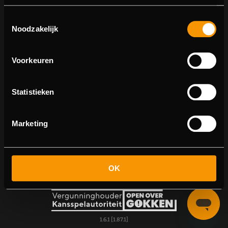
Toestemmingsselectie
Noodzakelijk
Privacy Policy
About us
Voorkeuren
Responsible Gambling
Terms & Conditions
Banking
FAQ
Contact us
Statistieken
lucky7casino.nl wordt geëxploiteerd door de Noord Zuid Alliantie BV,
dit bedrijf is gevestigd aan de Bieslookstraat 31, Unit A4, 9731 HH te
Groningen Nederland en geregistreerd bij de Kamer van Koophandel
onder nummer 82364109. De Noord Zuid Alliantie BV heeft voor deze
Marketing
gereguleerde kansspelen in Nederland een licentie ontvangen van de
Kansspelautoriteit onder het nummer ‘2287/01.326.328’.
Gambling can be addictive, please play responsibly. Read
OK
more about
Responsible Gambling
.
1.6.1 [1.87.1]