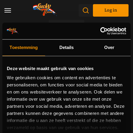
Log in
Promotions
Toestemming
Details
Over
Deze website maakt gebruik van cookies
We gebruiken cookies om content en advertenties te
personaliseren, om functies voor social media te bieden
en om ons websiteverkeer te analyseren. Ook delen we
informatie over uw gebruik van onze site met onze
partners voor social media, adverteren en analyse. Deze
partners kunnen deze gegevens combineren met andere
informatie die u aan ze heeft verstrekt of die ze hebben
verzameld op basis van uw gebruik van hun services.