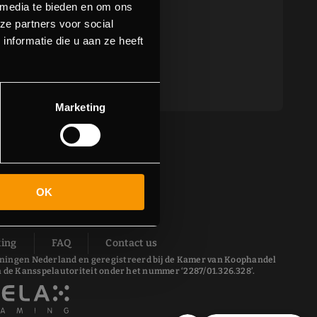
 media te bieden en om ons
ze partners voor social
nformatie die u aan ze heeft
Marketing
OK
ing
FAQ
Contact us
 Groningen Nederland en geregistreerd bij de Kamer van Koophandel
 de Kansspelautoriteit onder het nummer ‘2287/01.326.328’.