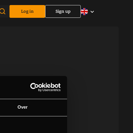
Log in
Sign up
Over