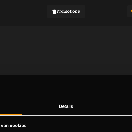
Promotions
Details
 van cookies