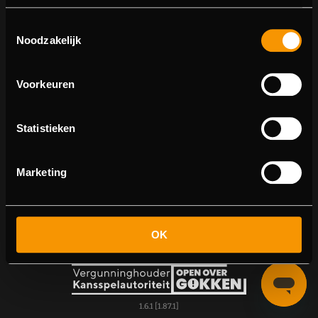
Toestemmingsselectie
Noodzakelijk
Privacy Policy
About us
Voorkeuren
Responsible Gambling
Terms & Conditions
Banking
FAQ
Contact us
Statistieken
lucky7casino.nl wordt geëxploiteerd door de Noord Zuid Alliantie BV,
dit bedrijf is gevestigd aan de Bieslookstraat 31, Unit A4, 9731 HH te
Groningen Nederland en geregistreerd bij de Kamer van Koophandel
onder nummer 82364109. De Noord Zuid Alliantie BV heeft voor deze
Marketing
gereguleerde kansspelen in Nederland een licentie ontvangen van de
Kansspelautoriteit onder het nummer ‘2287/01.326.328’.
Gambling can be addictive, please play responsibly. Read
OK
more about
Responsible Gambling
.
1.6.1 [1.87.1]