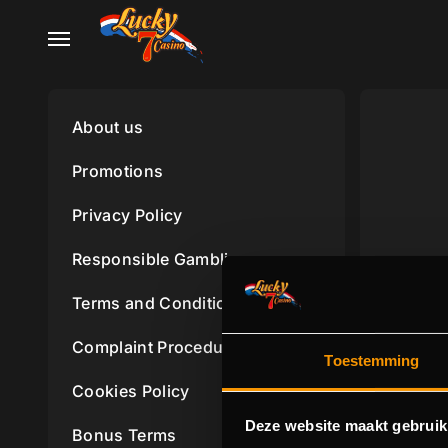
About us
Promotions
Privacy Policy
Responsible Gambling
Terms and Conditions
Complaint Procedure
Toestemming
Cookies Policy
Deze website maakt gebruik
Bonus Terms