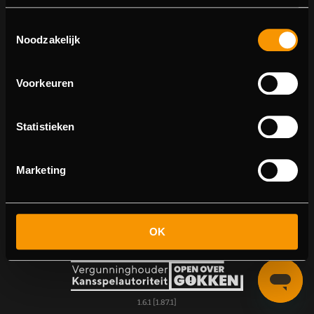
Toestemmingsselectie
Noodzakelijk
Privacy Policy
About us
Voorkeuren
Responsible Gambling
Terms & Conditions
Banking
FAQ
Contact us
Statistieken
lucky7casino.nl wordt geëxploiteerd door de Noord Zuid Alliantie BV,
dit bedrijf is gevestigd aan de Bieslookstraat 31, Unit A4, 9731 HH te
Groningen Nederland en geregistreerd bij de Kamer van Koophandel
onder nummer 82364109. De Noord Zuid Alliantie BV heeft voor deze
Marketing
gereguleerde kansspelen in Nederland een licentie ontvangen van de
Kansspelautoriteit onder het nummer ‘2287/01.326.328’.
Gambling can be addictive, please play responsibly. Read
OK
more about
Responsible Gambling
.
1.6.1 [1.87.1]