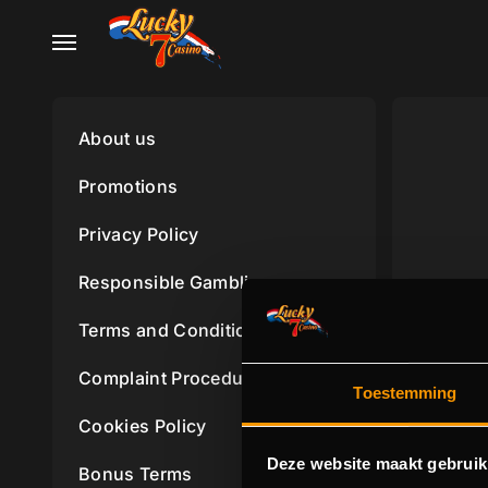
About us
Promotions
Privacy Policy
Responsible Gambling
Terms and Conditions
Complaint Procedure
Toestemming
Cookies Policy
Deze website maakt gebruik
Bonus Terms