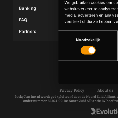
We gebruiken cookies om cont
Banking
websiteverkeer te analyseren
media, adverteren en analys
FAQ
verstrekt of die ze hebben v
Partners
Toestemmingsselectie
Noodzakelijk
Privacy Policy
About us
lucky7casino.nl wordt geëxploiteerd door de Noord Zuid Alliantie
onder nummer 82364109. De Noord Zuid Alliantie BV heeft v