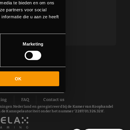
 media te bieden en om ons
ze partners voor social
nformatie die u aan ze heeft
Marketing
OK
ing
FAQ
Contact us
 Groningen Nederland en geregistreerd bij de Kamer van Koophandel
 de Kansspelautoriteit onder het nummer ‘2287/01.326.328’.