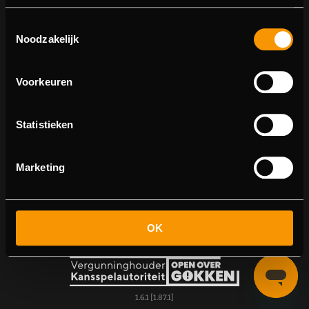
Toestemmingsselectie
Noodzakelijk
Privacy Policy
About us
Voorkeuren
Responsible Gambling
Terms & Conditions
Banking
FAQ
Contact us
Statistieken
lucky7casino.nl wordt geëxploiteerd door de Noord Zuid Alliantie BV,
dit bedrijf is gevestigd aan de Bieslookstraat 31, Unit A4, 9731 HH te
Groningen Nederland en geregistreerd bij de Kamer van Koophandel
onder nummer 82364109. De Noord Zuid Alliantie BV heeft voor deze
Marketing
gereguleerde kansspelen in Nederland een licentie ontvangen van de
Kansspelautoriteit onder het nummer ‘2287/01.326.328’.
Gambling can be addictive, please play responsibly. Read
OK
more about
Responsible Gambling
.
1.6.1 [1.87.1]