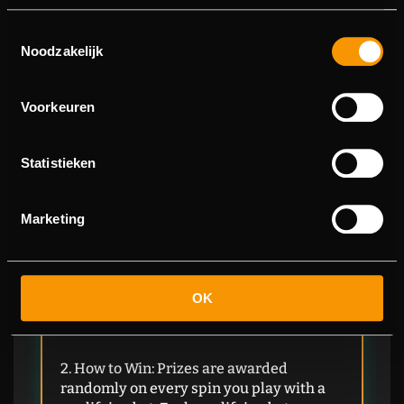
play enhanced versions of selected
Pragmatic games!
Toestemmingsselectie
Noodzakelijk
Voorkeuren
Statistieken
BONUS TERMS
Marketing
How to Play
OK
1. Wagering: Play a participating game for
real money at least once.
2. How to Win: Prizes are awarded
randomly on every spin you play with a