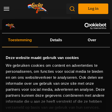
Log in
Promotions
Toestemming
Details
Over
Deze website maakt gebruik van cookies
We gebruiken cookies om content en advertenties te
personaliseren, om functies voor social media te bieden
Era of the
en om ons websiteverkeer te analyseren. Ook delen we
informatie over uw gebruik van onze site met onze
1000s
partners voor social media, adverteren en analyse. Deze
partners kunnen deze gegevens combineren met andere
informatie die u aan ze heeft verstrekt of die ze hebben
Step into the Era of the 1000s and
verzameld op basis van uw gebruik van hun services.