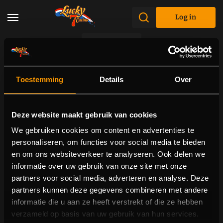
Log in
Promotions
Toestemming
Details
Over
Deze website maakt gebruik van cookies
We gebruiken cookies om content en advertenties te
personaliseren, om functies voor social media te bieden
en om ons websiteverkeer te analyseren. Ook delen we
informatie over uw gebruik van onze site met onze
partners voor social media, adverteren en analyse. Deze
partners kunnen deze gegevens combineren met andere
informatie die u aan ze heeft verstrekt of die ze hebben
verzameld op basis van uw gebruik van hun services.