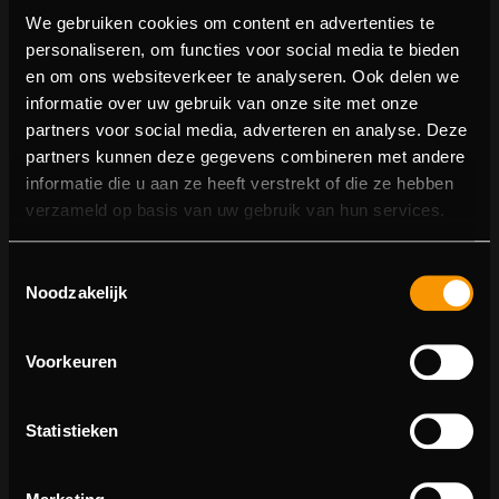
We gebruiken cookies om content en advertenties te
personaliseren, om functies voor social media te bieden
en om ons websiteverkeer te analyseren. Ook delen we
informatie over uw gebruik van onze site met onze
partners voor social media, adverteren en analyse. Deze
partners kunnen deze gegevens combineren met andere
informatie die u aan ze heeft verstrekt of die ze hebben
verzameld op basis van uw gebruik van hun services.
Toestemmingsselectie
NEW
Noodzakelijk
Voorkeuren
Statistieken