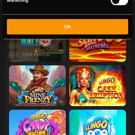
Marketing
OK