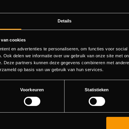
Details
 van cookies
ent en advertenties te personaliseren, om functies voor social
404 - Page Not Found
. Ook delen we informatie over uw gebruik van onze site met on
e. Deze partners kunnen deze gegevens combineren met andere i
ld not find the page you were about to go to. You can try to 
erzameld op basis van uw gebruik van hun services.
in the menu list, or return to the main page.
Voorkeuren
Statistieken
Go to main page