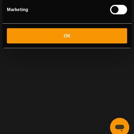
Marketing
OK