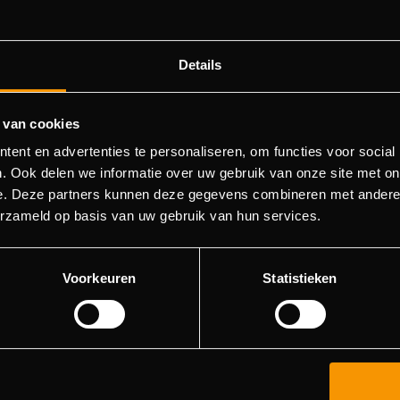
Details
 van cookies
ent en advertenties te personaliseren, om functies voor social
404 - Page Not Found
. Ook delen we informatie over uw gebruik van onze site met on
e. Deze partners kunnen deze gegevens combineren met andere i
ld not find the page you were about to go to. You can try to 
erzameld op basis van uw gebruik van hun services.
in the menu list, or return to the main page.
Voorkeuren
Statistieken
Go to main page