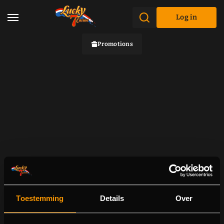
Log in
Promotions
Toestemming
Details
Over