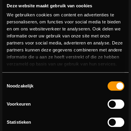
Deze website maakt gebruik van cookies
We gebruiken cookies om content en advertenties te
personaliseren, om functies voor social media te bieden
en om ons websiteverkeer te analyseren. Ook delen we
informatie over uw gebruik van onze site met onze
partners voor social media, adverteren en analyse. Deze
partners kunnen deze gegevens combineren met andere
informatie die u aan ze heeft verstrekt of die ze hebben
verzameld op basis van uw gebruik van hun services.
404 - Page Not Found
Toestemmingsselectie
Sorry! We could not find the page you were about to go
Noodzakelijk
to. You can try to find this page in the menu list, or
return to the main page.
Voorkeuren
Go to main page
Statistieken