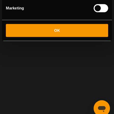
Marketing
OK