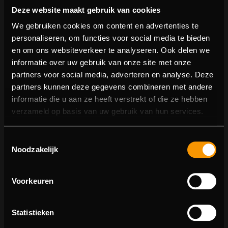
Deze website maakt gebruik van cookies
We gebruiken cookies om content en advertenties te
personaliseren, om functies voor social media te bieden
en om ons websiteverkeer te analyseren. Ook delen we
informatie over uw gebruik van onze site met onze
partners voor social media, adverteren en analyse. Deze
partners kunnen deze gegevens combineren met andere
informatie die u aan ze heeft verstrekt of die ze hebben
verzameld op basis van uw gebruik van hun services.
404 - Page Not Found
Toestemmingsselectie
Sorry! We could not find the page you were about to go
Noodzakelijk
to. You can try to find this page in the menu list, or
return to the main page.
Voorkeuren
Go to main page
Statistieken