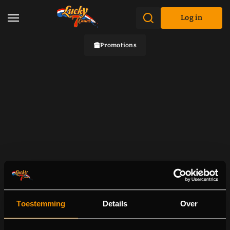
Log in
Promotions
Toestemming
Details
Over