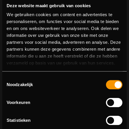
Deze website maakt gebruik van cookies
We gebruiken cookies om content en advertenties te
personaliseren, om functies voor social media te bieden
en om ons websiteverkeer te analyseren. Ook delen we
informatie over uw gebruik van onze site met onze
partners voor social media, adverteren en analyse. Deze
partners kunnen deze gegevens combineren met andere
informatie die u aan ze heeft verstrekt of die ze hebben
verzameld op basis van uw gebruik van hun services.
404 - Page Not Found
Toestemmingsselectie
Sorry! We could not find the page you were about to go
Noodzakelijk
to. You can try to find this page in the menu list, or
return to the main page.
Voorkeuren
Go to main page
Statistieken