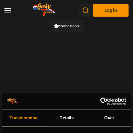
Log in
Promotions
Toestemming
Details
Over