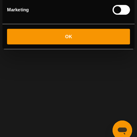
Marketing
OK